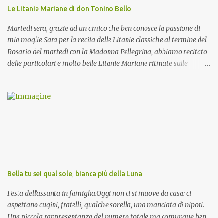
Le Litanie Mariane di don Tonino Bello
Martedi sera, grazie ad un amico che ben conosce la passione di
mia moglie Sara per la recita delle Litanie classiche al termine del
Rosario del martedì con la Madonna Pellegrina, abbiamo recitato
delle particolari e molto belle Litanie Mariane ritmate sulle
invocazioni del Vescovo don Tonino Bello. Sicuramente le conoscete
ma ve le riporto per la gioia vostra e per la condivisione nella
preghiera.
Bella tu sei qual sole, bianca più della Luna
Festa dell'assunta in famiglia.Oggi non ci si muove da casa: ci
aspettano cugini, fratelli, qualche sorella, una manciata di nipoti.
Una piccola rappresentanza del numero totale ma comunque ben