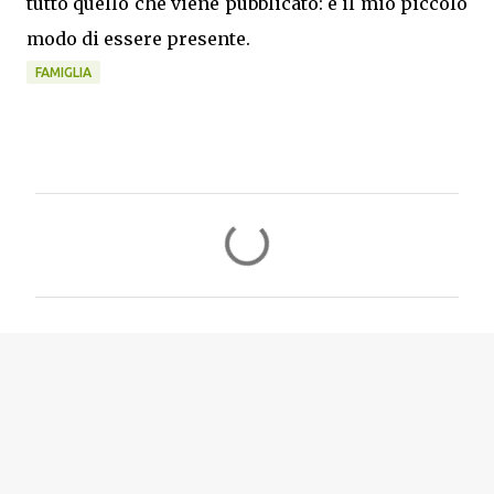
tutto quello che viene pubblicato: è il mio piccolo
modo di essere presente.
FAMIGLIA
C
o
m
m
e
n
t
i