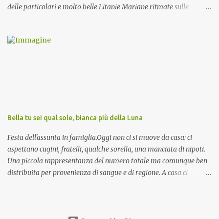
delle particolari e molto belle Litanie Mariane ritmate sulle
invocazioni del Vescovo don Tonino Bello. Sicuramente le conoscete
ma ve le riporto per la gioia vostra e per la condivisione nella
preghiera.
Bella tu sei qual sole, bianca più della Luna
Festa dell'assunta in famiglia.Oggi non ci si muove da casa: ci
aspettano cugini, fratelli, qualche sorella, una manciata di nipoti.
Una piccola rappresentanza del numero totale ma comunque ben
distribuita per provenienza di sangue e di regione. A casa ci
aspettano anche le originali olive ascolane.