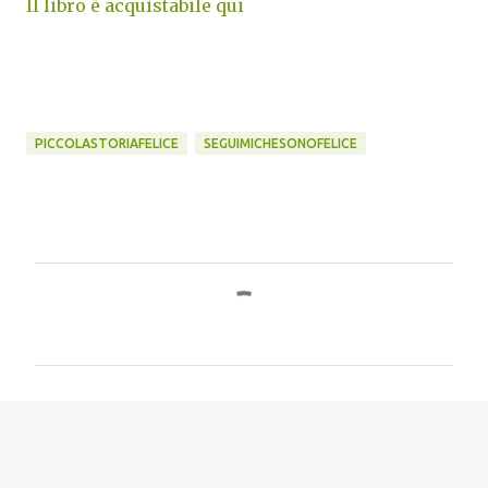
Il libro è acquistabile qui
PICCOLASTORIAFELICE
SEGUIMICHESONOFELICE
C
o
m
m
e
n
t