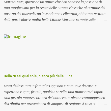
Martedi sera, grazie ad un amico che ben conosce la passione di
mia moglie Sara per la recita delle Litanie classiche al termine del
Rosario del martedì con la Madonna Pellegrina, abbiamo recitato
delle particolari e molto belle Litanie Mariane ritmate sulle
invocazioni del Vescovo don Tonino Bello. Sicuramente le conoscete
ma ve le riporto per la gioia vostra e per la condivisione nella
preghiera.
Bella tu sei qual sole, bianca più della Luna
Festa dell'assunta in famiglia.Oggi non ci si muove da casa: ci
aspettano cugini, fratelli, qualche sorella, una manciata di nipoti.
Una piccola rappresentanza del numero totale ma comunque ben
distribuita per provenienza di sangue e di regione. A casa ci
aspettano anche le originali olive ascolane.