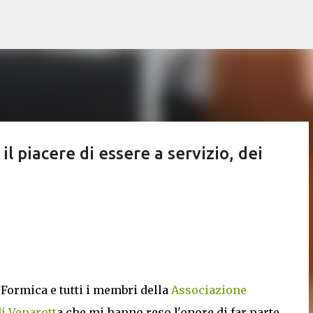
Passa ai contenuti principali
il piacere di essere a servizio, dei
Formica e tutti i membri della
Associazione
di Venarott
a che mi hanno reso l'onore di far parte