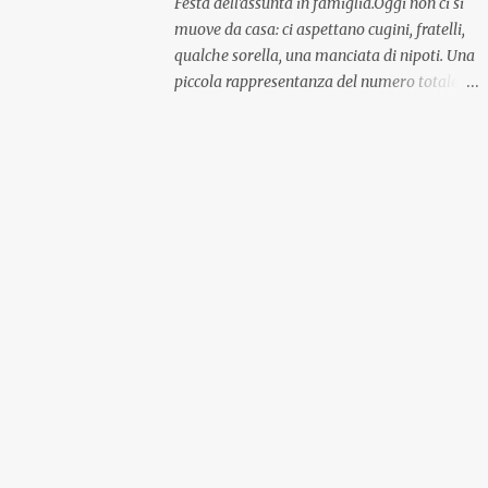
Festa dell'assunta in famiglia.Oggi non ci si
muove da casa: ci aspettano cugini, fratelli,
qualche sorella, una manciata di nipoti. Una
piccola rappresentanza del numero totale
ma comunque ben distribuita per
provenienza di sangue e di regione. A casa ci
aspettano anche le originali olive ascolane.