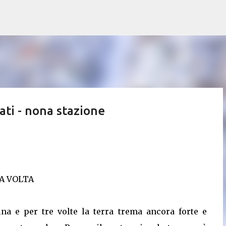
Passa ai contenuti principali
tati - nona stazione
ZA VOLTA
ina e per tre volte la terra trema ancora forte e