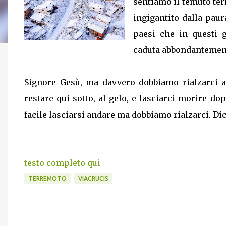
sentiamo il temuto te
ingigantito dalla paur
paesi che in questi 
caduta abbondantemen
Signore Gesù, ma davvero dobbiamo rialzarci 
restare qui sotto, al gelo, e lasciarci morire do
facile lasciarsi andare ma dobbiamo rialzarci. Dicc
testo completo qui
TERREMOTO
VIACRUCIS