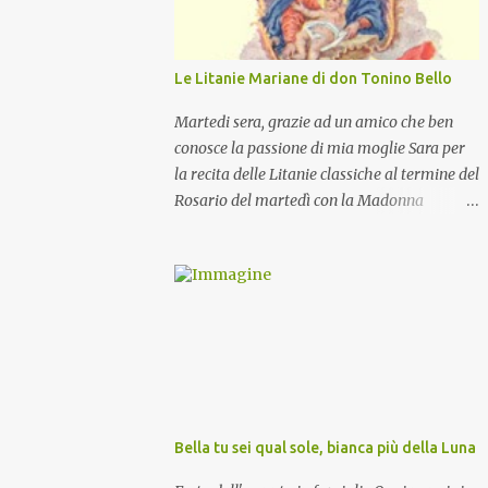
Le Litanie Mariane di don Tonino Bello
Martedi sera, grazie ad un amico che ben
conosce la passione di mia moglie Sara per
la recita delle Litanie classiche al termine del
Rosario del martedì con la Madonna
Pellegrina, abbiamo recitato delle
particolari e molto belle Litanie Mariane
ritmate sulle invocazioni del Vescovo don
Tonino Bello. Sicuramente le conoscete ma
ve le riporto per la gioia vostra e per la
condivisione nella preghiera.
Bella tu sei qual sole, bianca più della Luna