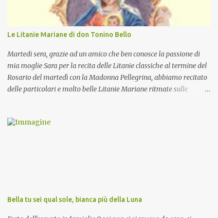
Le Litanie Mariane di don Tonino Bello
Martedi sera, grazie ad un amico che ben conosce la passione di
mia moglie Sara per la recita delle Litanie classiche al termine del
Rosario del martedì con la Madonna Pellegrina, abbiamo recitato
delle particolari e molto belle Litanie Mariane ritmate sulle
invocazioni del Vescovo don Tonino Bello. Sicuramente le conoscete
ma ve le riporto per la gioia vostra e per la condivisione nella
preghiera.
Bella tu sei qual sole, bianca più della Luna