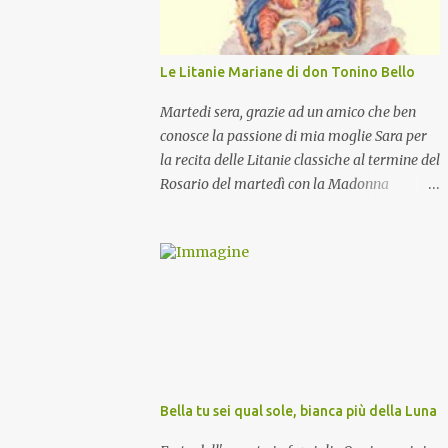
Le Litanie Mariane di don Tonino Bello
Martedi sera, grazie ad un amico che ben
conosce la passione di mia moglie Sara per
la recita delle Litanie classiche al termine del
Rosario del martedì con la Madonna
Pellegrina, abbiamo recitato delle
particolari e molto belle Litanie Mariane
ritmate sulle invocazioni del Vescovo don
Tonino Bello. Sicuramente le conoscete ma
ve le riporto per la gioia vostra e per la
condivisione nella preghiera.
Bella tu sei qual sole, bianca più della Luna