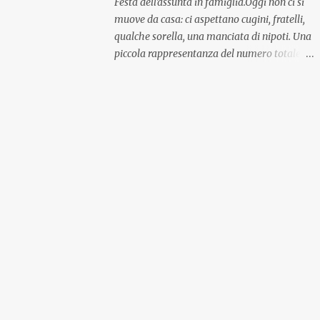
Festa dell'assunta in famiglia.Oggi non ci si
muove da casa: ci aspettano cugini, fratelli,
qualche sorella, una manciata di nipoti. Una
piccola rappresentanza del numero totale
ma comunque ben distribuita per
provenienza di sangue e di regione. A casa ci
aspettano anche le originali olive ascolane.