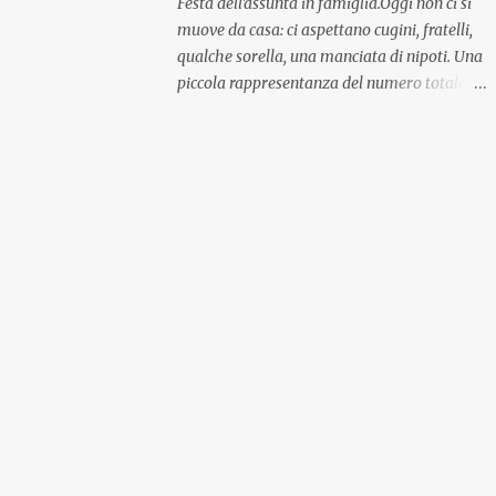
Festa dell'assunta in famiglia.Oggi non ci si
muove da casa: ci aspettano cugini, fratelli,
qualche sorella, una manciata di nipoti. Una
piccola rappresentanza del numero totale
ma comunque ben distribuita per
provenienza di sangue e di regione. A casa ci
aspettano anche le originali olive ascolane.