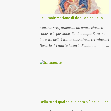
Le Litanie Mariane di don Tonino Bello
Martedi sera, grazie ad un amico che ben
conosce la passione di mia moglie Sara per
la recita delle Litanie classiche al termine del
Rosario del martedì con la Madonna
Pellegrina, abbiamo recitato delle
particolari e molto belle Litanie Mariane
ritmate sulle invocazioni del Vescovo don
Tonino Bello. Sicuramente le conoscete ma
ve le riporto per la gioia vostra e per la
condivisione nella preghiera.
Bella tu sei qual sole, bianca più della Luna