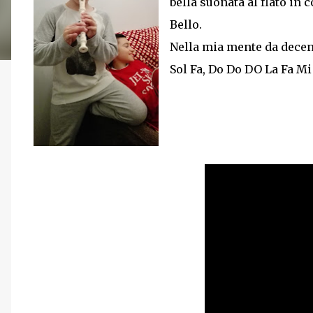
bella suonata al flato in 
Bello.
Nella mia mente da decen
Sol Fa, Do Do DO La Fa Mi 