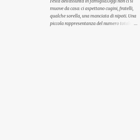
Festa dell'assunta in famiglia.Oggi non ci si
muove da casa: ci aspettano cugini, fratelli,
qualche sorella, una manciata di nipoti. Una
piccola rappresentanza del numero totale
ma comunque ben distribuita per
provenienza di sangue e di regione. A casa ci
aspettano anche le originali olive ascolane.