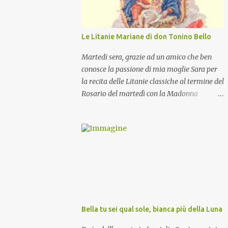
Le Litanie Mariane di don Tonino Bello
Martedi sera, grazie ad un amico che ben
conosce la passione di mia moglie Sara per
la recita delle Litanie classiche al termine del
Rosario del martedì con la Madonna
Pellegrina, abbiamo recitato delle
particolari e molto belle Litanie Mariane
ritmate sulle invocazioni del Vescovo don
Tonino Bello. Sicuramente le conoscete ma
ve le riporto per la gioia vostra e per la
condivisione nella preghiera.
Bella tu sei qual sole, bianca più della Luna