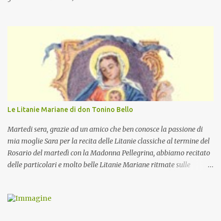
Le Litanie Mariane di don Tonino Bello
Martedi sera, grazie ad un amico che ben conosce la passione di
mia moglie Sara per la recita delle Litanie classiche al termine del
Rosario del martedì con la Madonna Pellegrina, abbiamo recitato
delle particolari e molto belle Litanie Mariane ritmate sulle
invocazioni del Vescovo don Tonino Bello. Sicuramente le conoscete
ma ve le riporto per la gioia vostra e per la condivisione nella
preghiera.