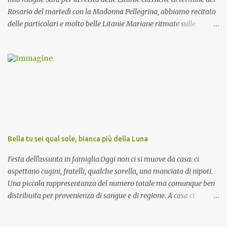
Rosario del martedì con la Madonna Pellegrina, abbiamo recitato
delle particolari e molto belle Litanie Mariane ritmate sulle
invocazioni del Vescovo don Tonino Bello. Sicuramente le conoscete
ma ve le riporto per la gioia vostra e per la condivisione nella
preghiera.
Bella tu sei qual sole, bianca più della Luna
Festa dell'assunta in famiglia.Oggi non ci si muove da casa: ci
aspettano cugini, fratelli, qualche sorella, una manciata di nipoti.
Una piccola rappresentanza del numero totale ma comunque ben
distribuita per provenienza di sangue e di regione. A casa ci
aspettano anche le originali olive ascolane.