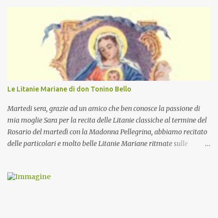
Le Litanie Mariane di don Tonino Bello
Martedi sera, grazie ad un amico che ben conosce la passione di
mia moglie Sara per la recita delle Litanie classiche al termine del
Rosario del martedì con la Madonna Pellegrina, abbiamo recitato
delle particolari e molto belle Litanie Mariane ritmate sulle
invocazioni del Vescovo don Tonino Bello. Sicuramente le conoscete
ma ve le riporto per la gioia vostra e per la condivisione nella
preghiera.