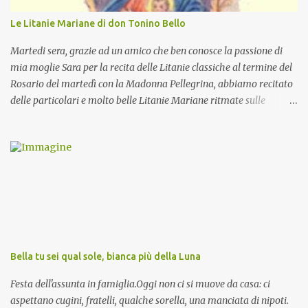
Le Litanie Mariane di don Tonino Bello
Martedi sera, grazie ad un amico che ben conosce la passione di
mia moglie Sara per la recita delle Litanie classiche al termine del
Rosario del martedì con la Madonna Pellegrina, abbiamo recitato
delle particolari e molto belle Litanie Mariane ritmate sulle
invocazioni del Vescovo don Tonino Bello. Sicuramente le conoscete
ma ve le riporto per la gioia vostra e per la condivisione nella
preghiera.
Bella tu sei qual sole, bianca più della Luna
Festa dell'assunta in famiglia.Oggi non ci si muove da casa: ci
aspettano cugini, fratelli, qualche sorella, una manciata di nipoti.