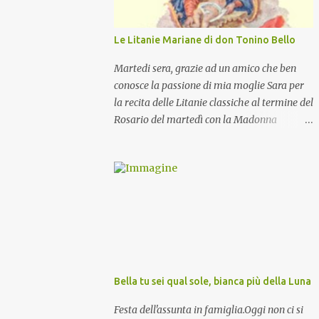
Le Litanie Mariane di don Tonino Bello
Martedi sera, grazie ad un amico che ben
conosce la passione di mia moglie Sara per
la recita delle Litanie classiche al termine del
Rosario del martedì con la Madonna
Pellegrina, abbiamo recitato delle
particolari e molto belle Litanie Mariane
ritmate sulle invocazioni del Vescovo don
Tonino Bello. Sicuramente le conoscete ma
ve le riporto per la gioia vostra e per la
condivisione nella preghiera.
Bella tu sei qual sole, bianca più della Luna
Festa dell'assunta in famiglia.Oggi non ci si