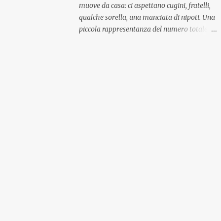
muove da casa: ci aspettano cugini, fratelli,
qualche sorella, una manciata di nipoti. Una
piccola rappresentanza del numero totale
ma comunque ben distribuita per
provenienza di sangue e di regione. A casa ci
aspettano anche le originali olive ascolane.