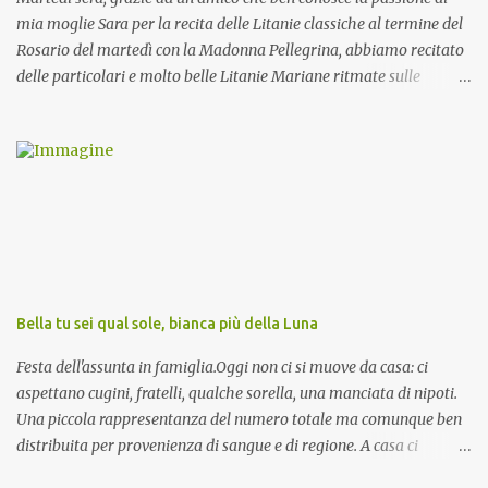
mia moglie Sara per la recita delle Litanie classiche al termine del
Rosario del martedì con la Madonna Pellegrina, abbiamo recitato
delle particolari e molto belle Litanie Mariane ritmate sulle
invocazioni del Vescovo don Tonino Bello. Sicuramente le conoscete
ma ve le riporto per la gioia vostra e per la condivisione nella
preghiera.
Bella tu sei qual sole, bianca più della Luna
Festa dell'assunta in famiglia.Oggi non ci si muove da casa: ci
aspettano cugini, fratelli, qualche sorella, una manciata di nipoti.
Una piccola rappresentanza del numero totale ma comunque ben
distribuita per provenienza di sangue e di regione. A casa ci
aspettano anche le originali olive ascolane.