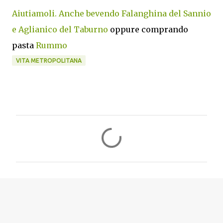
Aiutiamoli. Anche bevendo Falanghina del Sannio
e Aglianico del Taburno
oppure comprando
pasta
Rummo
VITA METROPOLITANA
C
o
m
m
e
n
t