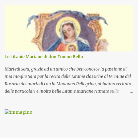
Le Litanie Mariane di don Tonino Bello
Martedi sera, grazie ad un amico che ben conosce la passione di
mia moglie Sara per la recita delle Litanie classiche al termine del
Rosario del martedì con la Madonna Pellegrina, abbiamo recitato
delle particolari e molto belle Litanie Mariane ritmate sulle
invocazioni del Vescovo don Tonino Bello. Sicuramente le conoscete
ma ve le riporto per la gioia vostra e per la condivisione nella
preghiera.