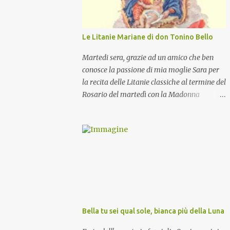
Le Litanie Mariane di don Tonino Bello
Martedi sera, grazie ad un amico che ben
conosce la passione di mia moglie Sara per
la recita delle Litanie classiche al termine del
Rosario del martedì con la Madonna
Pellegrina, abbiamo recitato delle
particolari e molto belle Litanie Mariane
ritmate sulle invocazioni del Vescovo don
Tonino Bello. Sicuramente le conoscete ma
ve le riporto per la gioia vostra e per la
condivisione nella preghiera.
Bella tu sei qual sole, bianca più della Luna