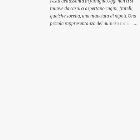
Festa dell'assunta in famiglia.Oggi non ci si
muove da casa: ci aspettano cugini, fratelli,
qualche sorella, una manciata di nipoti. Una
piccola rappresentanza del numero totale
ma comunque ben distribuita per
provenienza di sangue e di regione. A casa ci
aspettano anche le originali olive ascolane.