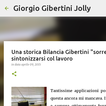
Giorgio Gibertini Jolly
Una storica Bilancia Gibertini "sorr
sintonizzarsi col lavoro
in data
aprile 09, 2015
Tantissime applicazioni po
questa ancora mi mancava. In
e sempre ottimamente fun