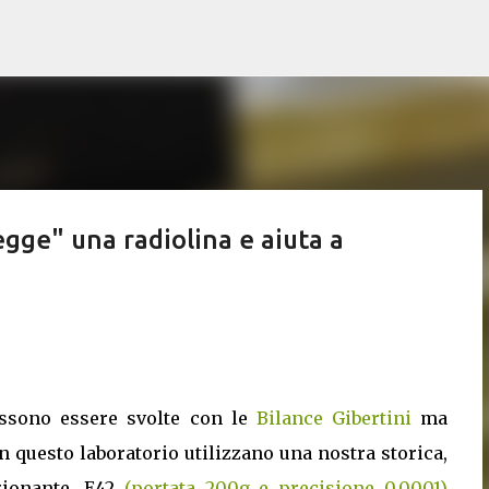
Passa ai contenuti principali
egge" una radiolina e aiuta a
ssono essere svolte con le
Bilance Gibertini
ma
 questo laboratorio utilizzano una nostra storica,
zionante, E42
(portata 200g e precisione 0,0001)