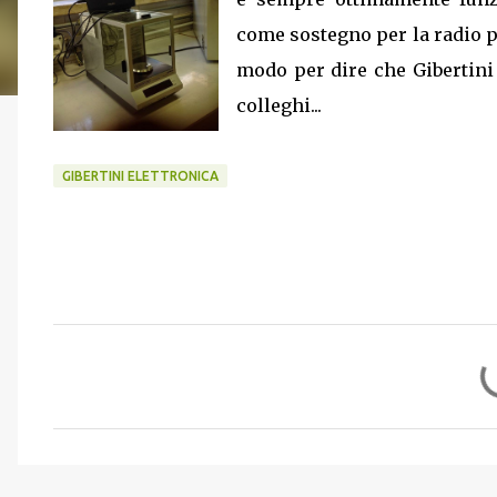
come sostegno per la radio pe
modo per dire che Gibertini f
colleghi...
GIBERTINI ELETTRONICA
C
o
m
m
e