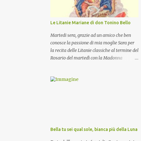
Le Litanie Mariane di don Tonino Bello
Martedi sera, grazie ad un amico che ben
conosce la passione di mia moglie Sara per
la recita delle Litanie classiche al termine del
Rosario del martedì con la Madonna
Pellegrina, abbiamo recitato delle
particolari e molto belle Litanie Mariane
ritmate sulle invocazioni del Vescovo don
Tonino Bello. Sicuramente le conoscete ma
ve le riporto per la gioia vostra e per la
condivisione nella preghiera.
Bella tu sei qual sole, bianca più della Luna