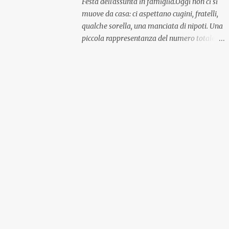
Festa dell'assunta in famiglia.Oggi non ci si
muove da casa: ci aspettano cugini, fratelli,
qualche sorella, una manciata di nipoti. Una
piccola rappresentanza del numero totale
ma comunque ben distribuita per
provenienza di sangue e di regione. A casa ci
aspettano anche le originali olive ascolane.