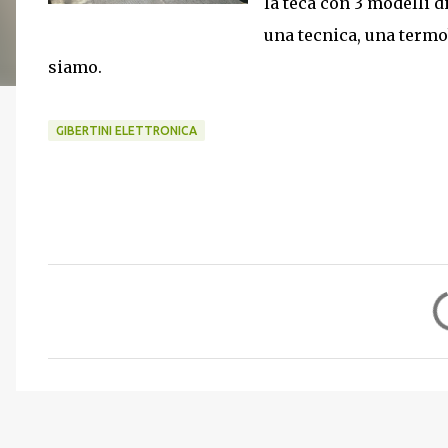
la teca con 3 modelli d
una tecnica, una termo
siamo.
GIBERTINI ELETTRONICA
C
o
m
m
e
n