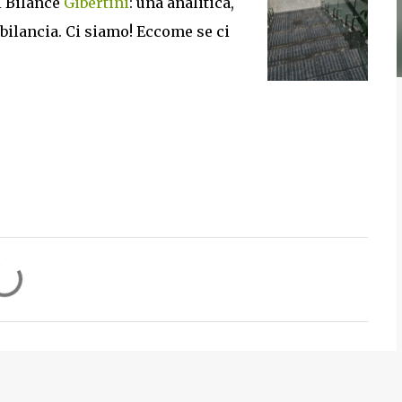
i Bilance
Gibertini
: una analitica,
bilancia.
Ci siamo! Eccome se ci