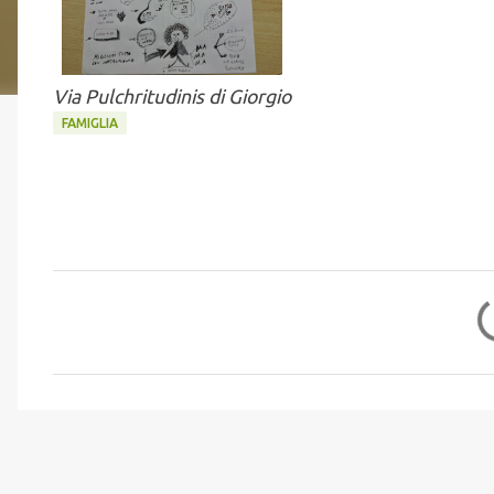
Via Pulchritudinis di Giorgio
FAMIGLIA
C
o
m
m
e
n
t