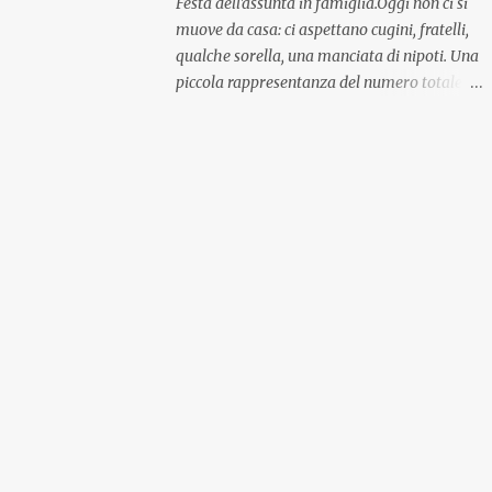
Festa dell'assunta in famiglia.Oggi non ci si
muove da casa: ci aspettano cugini, fratelli,
qualche sorella, una manciata di nipoti. Una
piccola rappresentanza del numero totale
ma comunque ben distribuita per
provenienza di sangue e di regione. A casa ci
aspettano anche le originali olive ascolane.