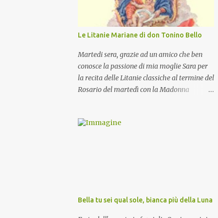
Le Litanie Mariane di don Tonino Bello
Martedi sera, grazie ad un amico che ben
conosce la passione di mia moglie Sara per
la recita delle Litanie classiche al termine del
Rosario del martedì con la Madonna
Pellegrina, abbiamo recitato delle
particolari e molto belle Litanie Mariane
ritmate sulle invocazioni del Vescovo don
Tonino Bello. Sicuramente le conoscete ma
ve le riporto per la gioia vostra e per la
condivisione nella preghiera.
Bella tu sei qual sole, bianca più della Luna