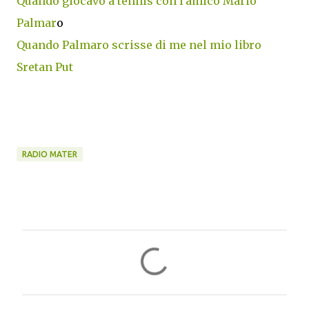
Quando giocavo a tennis con l'amico Mario
Palmar
o
Quando Palmaro scrisse di me nel mio libro
Sretan Put
RADIO MATER
C
o
m