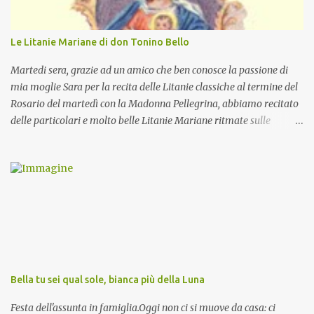
Le Litanie Mariane di don Tonino Bello
Martedi sera, grazie ad un amico che ben conosce la passione di
mia moglie Sara per la recita delle Litanie classiche al termine del
Rosario del martedì con la Madonna Pellegrina, abbiamo recitato
delle particolari e molto belle Litanie Mariane ritmate sulle
invocazioni del Vescovo don Tonino Bello. Sicuramente le conoscete
ma ve le riporto per la gioia vostra e per la condivisione nella
preghiera.
Bella tu sei qual sole, bianca più della Luna
Festa dell'assunta in famiglia.Oggi non ci si muove da casa: ci