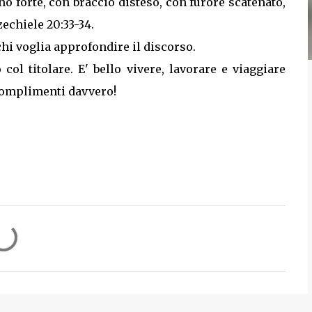
no forte, con braccio disteso, con furore scatenato,
zechiele 20:33-34.
chi voglia approfondire il discorso.
col titolare. E' bello vivere, lavorare e viaggiare
 Complimenti davvero!