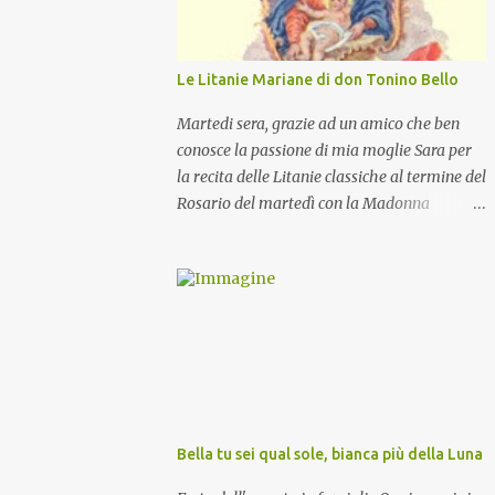
Le Litanie Mariane di don Tonino Bello
Martedi sera, grazie ad un amico che ben
conosce la passione di mia moglie Sara per
la recita delle Litanie classiche al termine del
Rosario del martedì con la Madonna
Pellegrina, abbiamo recitato delle
particolari e molto belle Litanie Mariane
ritmate sulle invocazioni del Vescovo don
Tonino Bello. Sicuramente le conoscete ma
ve le riporto per la gioia vostra e per la
condivisione nella preghiera.
Bella tu sei qual sole, bianca più della Luna