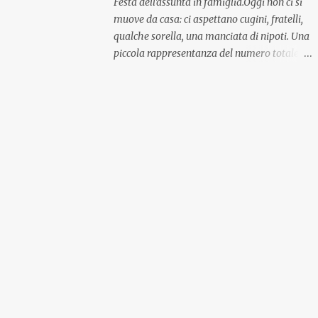
Festa dell'assunta in famiglia.Oggi non ci si
muove da casa: ci aspettano cugini, fratelli,
qualche sorella, una manciata di nipoti. Una
piccola rappresentanza del numero totale
ma comunque ben distribuita per
provenienza di sangue e di regione. A casa ci
aspettano anche le originali olive ascolane.