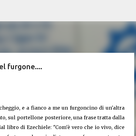
Passa ai contenuti principali
el furgone....
rcheggio, e a fianco a me un furgoncino di un'altra
o, sul portellone posteriore, una frase tratta dalla
al libro di Ezechiele: "Com'è vero che io vivo, dice