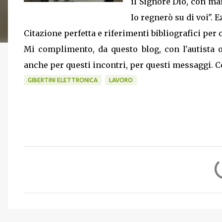
il Signore Dio, con ma
Io regnerò su di voi". E
Citazione perfetta e riferimenti bibliografici per 
Mi complimento, da questo blog, con l'autista o 
anche per questi incontri, per questi messaggi.
GIBERTINI ELETTRONICA
LAVORO
C
o
m
m
e