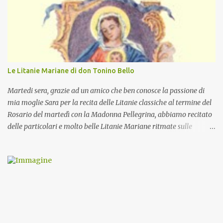
Le Litanie Mariane di don Tonino Bello
Martedi sera, grazie ad un amico che ben conosce la passione di
mia moglie Sara per la recita delle Litanie classiche al termine del
Rosario del martedì con la Madonna Pellegrina, abbiamo recitato
delle particolari e molto belle Litanie Mariane ritmate sulle
invocazioni del Vescovo don Tonino Bello. Sicuramente le conoscete
ma ve le riporto per la gioia vostra e per la condivisione nella
preghiera.