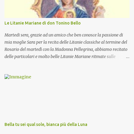
Le Litanie Mariane di don Tonino Bello
Martedi sera, grazie ad un amico che ben conosce la passione di
mia moglie Sara per la recita delle Litanie classiche al termine del
Rosario del martedì con la Madonna Pellegrina, abbiamo recitato
delle particolari e molto belle Litanie Mariane ritmate sulle
invocazioni del Vescovo don Tonino Bello. Sicuramente le conoscete
ma ve le riporto per la gioia vostra e per la condivisione nella
preghiera.
Bella tu sei qual sole, bianca più della Luna