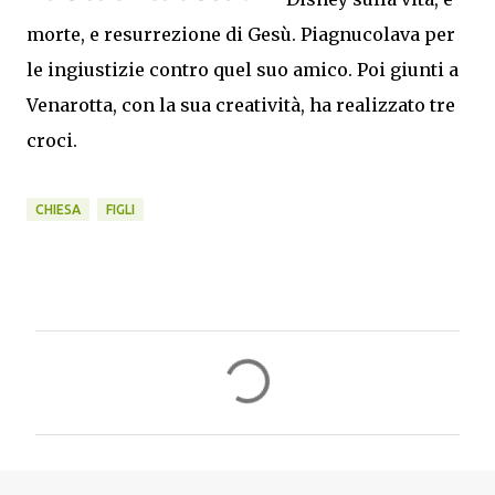
morte, e resurrezione di Gesù. Piagnucolava per
le ingiustizie contro quel suo amico. Poi giunti a
Venarotta, con la sua creatività, ha realizzato tre
croci.
CHIESA
FIGLI
C
o
m
m
e