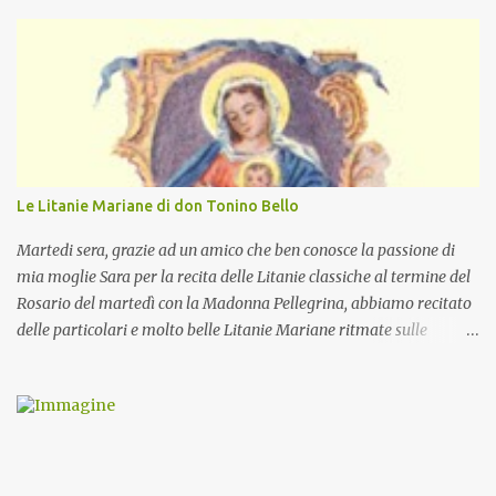
Le Litanie Mariane di don Tonino Bello
Martedi sera, grazie ad un amico che ben conosce la passione di
mia moglie Sara per la recita delle Litanie classiche al termine del
Rosario del martedì con la Madonna Pellegrina, abbiamo recitato
delle particolari e molto belle Litanie Mariane ritmate sulle
invocazioni del Vescovo don Tonino Bello. Sicuramente le conoscete
ma ve le riporto per la gioia vostra e per la condivisione nella
preghiera.