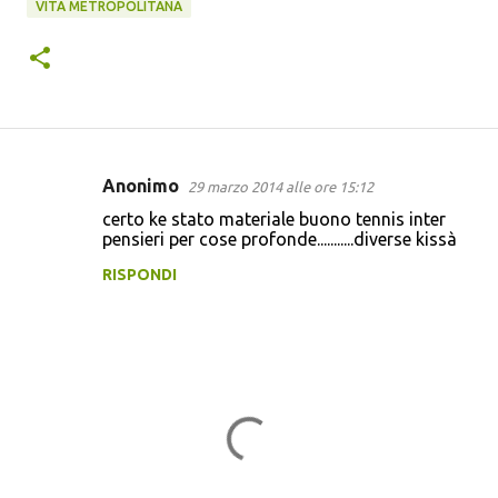
VITA METROPOLITANA
Anonimo
29 marzo 2014 alle ore 15:12
C
certo ke stato materiale buono tennis inter
o
pensieri per cose profonde...........diverse kissà
m
RISPONDI
m
e
n
t
i