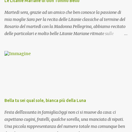
Le Litanie Mariane di don Tonino Bello
Martedi sera, grazie ad un amico che ben conosce la passione di
mia moglie Sara per la recita delle Litanie classiche al termine del
Rosario del martedì con la Madonna Pellegrina, abbiamo recitato
delle particolari e molto belle Litanie Mariane ritmate sulle
invocazioni del Vescovo don Tonino Bello. Sicuramente le conoscete
ma ve le riporto per la gioia vostra e per la condivisione nella
preghiera.
Bella tu sei qual sole, bianca più della Luna
Festa dell'assunta in famiglia.Oggi non ci si muove da casa: ci
aspettano cugini, fratelli, qualche sorella, una manciata di nipoti.
Una piccola rappresentanza del numero totale ma comunque ben