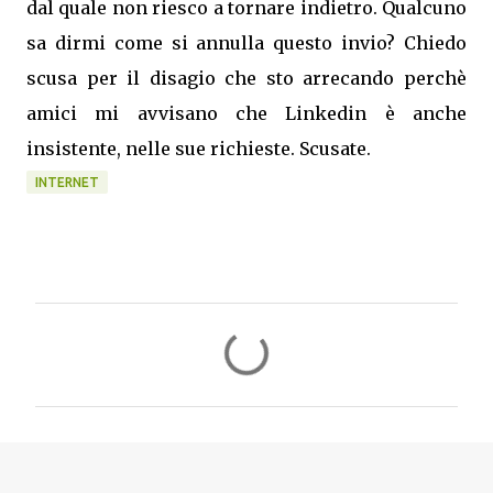
dal quale non riesco a tornare indietro. Qualcuno
sa dirmi come si annulla questo invio? Chiedo
scusa per il disagio che sto arrecando perchè
amici mi avvisano che Linkedin è anche
insistente, nelle sue richieste. Scusate.
INTERNET
C
o
m
m
e
n