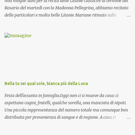
mia moglie Sara per la recita delle Litanie classiche al termine del
Rosario del martedì con la Madonna Pellegrina, abbiamo recitato
delle particolari e molto belle Litanie Mariane ritmate sulle
invocazioni del Vescovo don Tonino Bello. Sicuramente le conoscete
ma ve le riporto per la gioia vostra e per la condivisione nella
preghiera.
Bella tu sei qual sole, bianca più della Luna
Festa dell'assunta in famiglia.Oggi non ci si muove da casa: ci
aspettano cugini, fratelli, qualche sorella, una manciata di nipoti.
Una piccola rappresentanza del numero totale ma comunque ben
distribuita per provenienza di sangue e di regione. A casa ci
aspettano anche le originali olive ascolane.