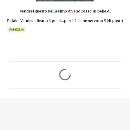
Vendesi questo bellissimo divano rosso in pelle di
Bufalo. Vendesi divano 3 posti...perchè ce ne servono 5 (di posti)
FAMIGLIA
C
o
m
m
e
n
t
i