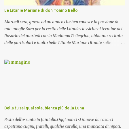
Le Litanie Mariane di don Tonino Bello
Martedi sera, grazie ad un amico che ben conosce la passione di
mia moglie Sara per la recita delle Litanie classiche al termine del
Rosario del martedì con la Madonna Pellegrina, abbiamo recitato
delle particolari e molto belle Litanie Mariane ritmate sulle
invocazioni del Vescovo don Tonino Bello. Sicuramente le conoscete
ma ve le riporto per la gioia vostra e per la condivisione nella
preghiera.
Bella tu sei qual sole, bianca più della Luna
Festa dell'assunta in famiglia.Oggi non ci si muove da casa: ci
aspettano cugini, fratelli, qualche sorella, una manciata di nipoti.