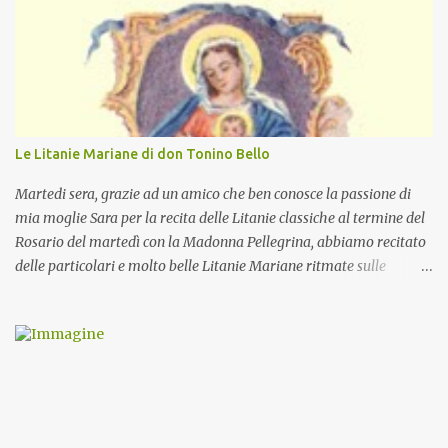
Le Litanie Mariane di don Tonino Bello
Martedi sera, grazie ad un amico che ben conosce la passione di
mia moglie Sara per la recita delle Litanie classiche al termine del
Rosario del martedì con la Madonna Pellegrina, abbiamo recitato
delle particolari e molto belle Litanie Mariane ritmate sulle
invocazioni del Vescovo don Tonino Bello. Sicuramente le conoscete
ma ve le riporto per la gioia vostra e per la condivisione nella
preghiera.