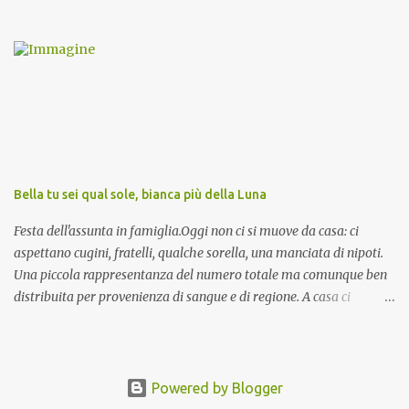
invocazioni del Vescovo don Tonino Bello. Sicuramente le conoscete
ma ve le riporto per la gioia vostra e per la condivisione nella
preghiera.
Bella tu sei qual sole, bianca più della Luna
Festa dell'assunta in famiglia.Oggi non ci si muove da casa: ci
aspettano cugini, fratelli, qualche sorella, una manciata di nipoti.
Una piccola rappresentanza del numero totale ma comunque ben
distribuita per provenienza di sangue e di regione. A casa ci
aspettano anche le originali olive ascolane.
Powered by Blogger