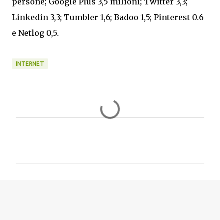
persone; Google Plus 3,5 milioni; Twitter 3,3;
Linkedin 3,3; Tumbler 1,6; Badoo 1,5; Pinterest 0.6
e Netlog 0,5.
INTERNET
C
o
m
m
e
n
t