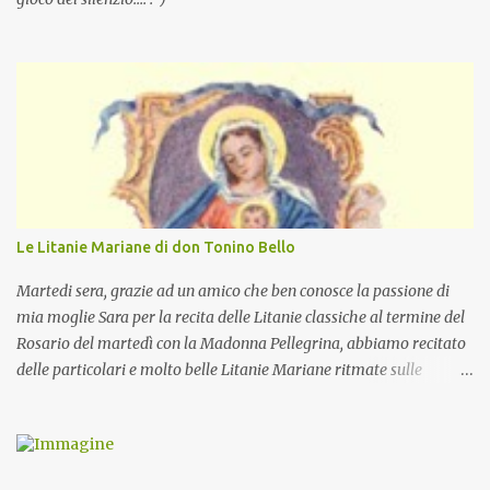
Le Litanie Mariane di don Tonino Bello
Martedi sera, grazie ad un amico che ben conosce la passione di
mia moglie Sara per la recita delle Litanie classiche al termine del
Rosario del martedì con la Madonna Pellegrina, abbiamo recitato
delle particolari e molto belle Litanie Mariane ritmate sulle
invocazioni del Vescovo don Tonino Bello. Sicuramente le conoscete
ma ve le riporto per la gioia vostra e per la condivisione nella
preghiera.