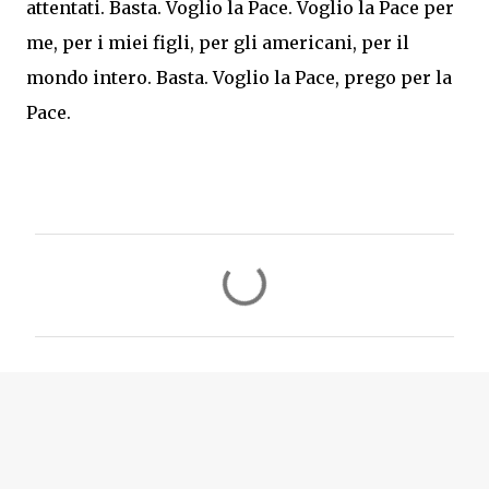
attentati. Basta. Voglio la Pace. Voglio la Pace per
me, per i miei figli, per gli americani, per il
mondo intero. Basta. Voglio la Pace, prego per la
Pace.
C
o
m
m
e
n
t
i