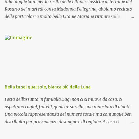
mia moglie Sara per la recita delle Litanie classiche al termine del
Rosario del martedì con la Madonna Pellegrina, abbiamo recitato
delle particolari e molto belle Litanie Mariane ritmate sulle
invocazioni del Vescovo don Tonino Bello. Sicuramente le conoscete
ma ve le riporto per la gioia vostra e per la condivisione nella
preghiera.
Bella tu sei qual sole, bianca più della Luna
Festa dell'assunta in famiglia.Oggi non ci si muove da casa: ci
aspettano cugini, fratelli, qualche sorella, una manciata di nipoti.
Una piccola rappresentanza del numero totale ma comunque ben
distribuita per provenienza di sangue e di regione. A casa ci
aspettano anche le originali olive ascolane.