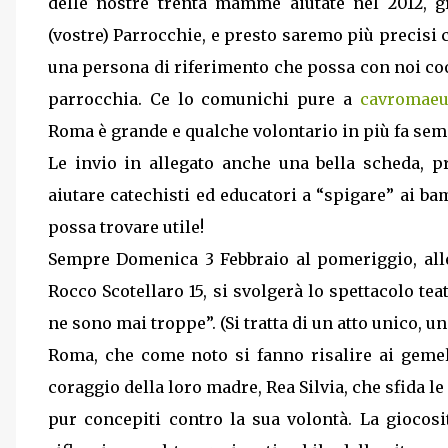
delle nostre trenta mamme aiutate nel 2012, g
(vostre) Parrocchie, e presto saremo più precisi c
una persona di riferimento che possa con noi coo
parrocchia. Ce lo comunichi pure a
cavromaeur
Roma è grande e qualche volontario in più fa sem
Le invio in allegato anche una bella scheda, p
aiutare catechisti ed educatori a “spigare” ai bam
possa trovare utile!
Sempre Domenica 3 Febbraio al pomeriggio, alle 
Rocco Scotellaro 15, si svolgerà lo spettacolo te
ne sono mai troppe”. (Si tratta di un atto unico, u
Roma, che come noto si fanno risalire ai gemel
coraggio della loro madre, Rea Silvia, che sfida le 
pur concepiti contro la sua volontà. La giocosit