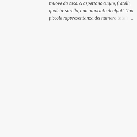
muove da casa: ci aspettano cugini, fratelli,
qualche sorella, una manciata di nipoti. Una
piccola rappresentanza del numero totale
ma comunque ben distribuita per
provenienza di sangue e di regione. A casa ci
aspettano anche le originali olive ascolane.