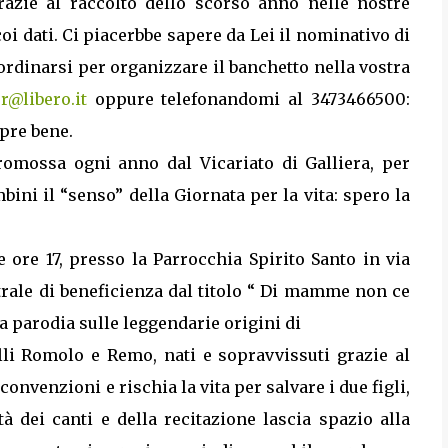
razie al raccolto dello scorso anno nelle nostre
oi dati. Ci piacerbbe sapere da Lei il nominativo di
rdinarsi per organizzare il banchetto nella vostra
@libero.it
oppure telefonandomi al 3473466500:
pre bene.
romossa ogni anno dal Vicariato di Galliera, per
bini il “senso” della Giornata per la vita: spero la
ore 17, presso la Parrocchia Spirito Santo in via
atrale di beneficienza dal titolo “ Di mamme non ce
na parodia sulle leggendarie origini di
li Romolo e Remo, nati e sopravvissuti grazie al
convenzioni e rischia la vita per salvare i due figli,
à dei canti e della recitazione lascia spazio alla