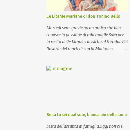
Le Litanie Mariane di don Tonino Bello
Martedi sera, grazie ad un amico che ben
conosce la passione di mia moglie Sara per
la recita delle Litanie classiche al termine del
Rosario del martedì con la Madonna
Pellegrina, abbiamo recitato delle
particolari e molto belle Litanie Mariane
ritmate sulle invocazioni del Vescovo don
Tonino Bello. Sicuramente le conoscete ma
ve le riporto per la gioia vostra e per la
condivisione nella preghiera.
Bella tu sei qual sole, bianca più della Luna
Festa dell'assunta in famiglia.Oggi non ci si