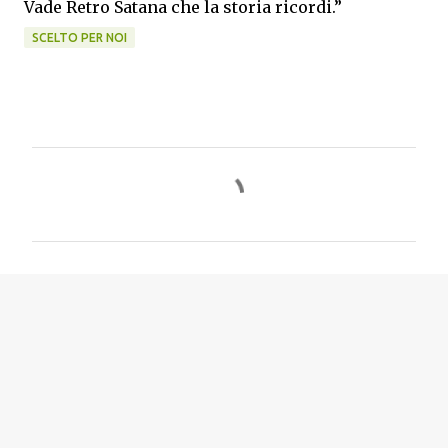
Vade Retro Satana che la storia ricordi.”
SCELTO PER NOI
C
o
m
m
e
n
t
i