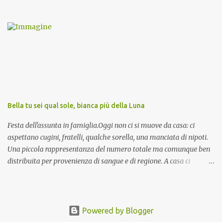
invocazioni del Vescovo don Tonino Bello. Sicuramente le conoscete
ma ve le riporto per la gioia vostra e per la condivisione nella
preghiera.
Bella tu sei qual sole, bianca più della Luna
Festa dell'assunta in famiglia.Oggi non ci si muove da casa: ci
aspettano cugini, fratelli, qualche sorella, una manciata di nipoti.
Una piccola rappresentanza del numero totale ma comunque ben
distribuita per provenienza di sangue e di regione. A casa ci
aspettano anche le originali olive ascolane.
Powered by Blogger