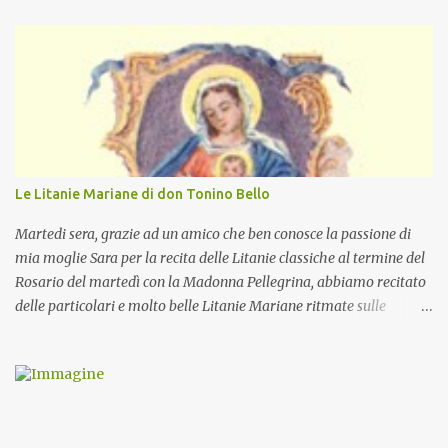
Le Litanie Mariane di don Tonino Bello
Martedi sera, grazie ad un amico che ben conosce la passione di
mia moglie Sara per la recita delle Litanie classiche al termine del
Rosario del martedì con la Madonna Pellegrina, abbiamo recitato
delle particolari e molto belle Litanie Mariane ritmate sulle
invocazioni del Vescovo don Tonino Bello. Sicuramente le conoscete
ma ve le riporto per la gioia vostra e per la condivisione nella
preghiera.