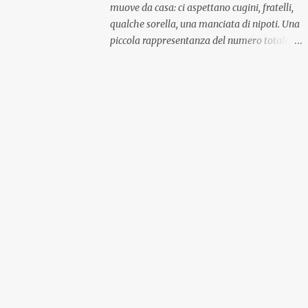
muove da casa: ci aspettano cugini, fratelli,
qualche sorella, una manciata di nipoti. Una
piccola rappresentanza del numero totale
ma comunque ben distribuita per
provenienza di sangue e di regione. A casa ci
aspettano anche le originali olive ascolane.