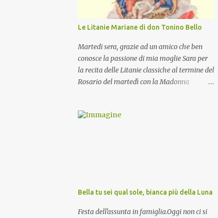
Le Litanie Mariane di don Tonino Bello
Martedi sera, grazie ad un amico che ben
conosce la passione di mia moglie Sara per
la recita delle Litanie classiche al termine del
Rosario del martedì con la Madonna
Pellegrina, abbiamo recitato delle
particolari e molto belle Litanie Mariane
ritmate sulle invocazioni del Vescovo don
Tonino Bello. Sicuramente le conoscete ma
ve le riporto per la gioia vostra e per la
condivisione nella preghiera.
Bella tu sei qual sole, bianca più della Luna
Festa dell'assunta in famiglia.Oggi non ci si