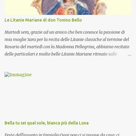
Le Litanie Mariane di don Tonino Bello
Martedi sera, grazie ad un amico che ben conosce la passione di
mia moglie Sara per la recita delle Litanie classiche al termine del
Rosario del martedì con la Madonna Pellegrina, abbiamo recitato
delle particolari e molto belle Litanie Mariane ritmate sulle
invocazioni del Vescovo don Tonino Bello. Sicuramente le conoscete
ma ve le riporto per la gioia vostra e per la condivisione nella
preghiera.
Bella tu sei qual sole, bianca più della Luna
Festa dell'assunta in famiglia.Oggi non ci si muove da casa: ci