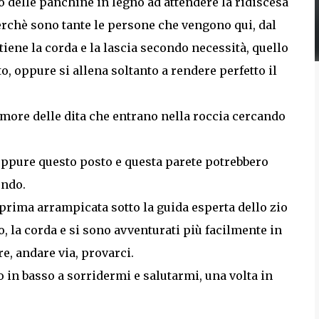
no delle panchine in legno ad attendere la ridiscesa
 perchè sono tante le persone che vengono qui, dal
 tiene la corda e la lascia secondo necessità, quello
o, oppure si allena soltanto a rendere perfetto il
 rumore delle dita che entrano nella roccia cercando
, eppure questo posto e questa parete potrebbero
ondo.
rima arrampicata sotto la guida esperta dello zio
, la corda e si sono avventurati più facilmente in
re, andare via, provarci.
o in basso a sorridermi e salutarmi, una volta in