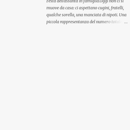
Festa dell'assunta in famiglia.Oggi non ci si
muove da casa: ci aspettano cugini, fratelli,
qualche sorella, una manciata di nipoti. Una
piccola rappresentanza del numero totale
ma comunque ben distribuita per
provenienza di sangue e di regione. A casa ci
aspettano anche le originali olive ascolane.