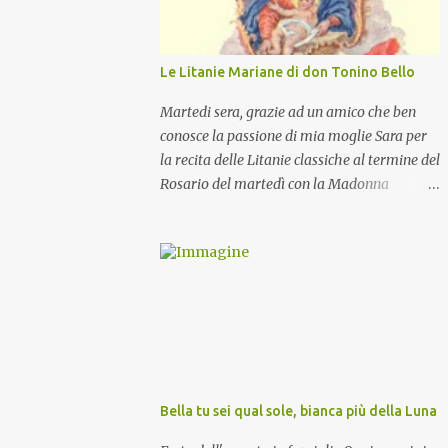
Le Litanie Mariane di don Tonino Bello
Martedi sera, grazie ad un amico che ben
conosce la passione di mia moglie Sara per
la recita delle Litanie classiche al termine del
Rosario del martedì con la Madonna
Pellegrina, abbiamo recitato delle
particolari e molto belle Litanie Mariane
ritmate sulle invocazioni del Vescovo don
Tonino Bello. Sicuramente le conoscete ma
ve le riporto per la gioia vostra e per la
condivisione nella preghiera.
Bella tu sei qual sole, bianca più della Luna