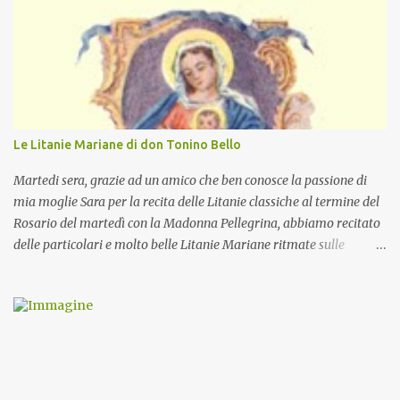
Le Litanie Mariane di don Tonino Bello
Martedi sera, grazie ad un amico che ben conosce la passione di
mia moglie Sara per la recita delle Litanie classiche al termine del
Rosario del martedì con la Madonna Pellegrina, abbiamo recitato
delle particolari e molto belle Litanie Mariane ritmate sulle
invocazioni del Vescovo don Tonino Bello. Sicuramente le conoscete
ma ve le riporto per la gioia vostra e per la condivisione nella
preghiera.