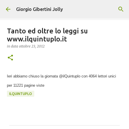
Passa ai contenuti principali
Giorgio Gibertini Jolly
Tanto ed oltre lo leggi su
www.ilquintuplo.it
in data
ottobre 23, 2012
Ieri abbiamo chiuso la giornata @ilQuintuplo con 4064 lettori unici
per 11221 pagine viste
ILQUINTUPLO