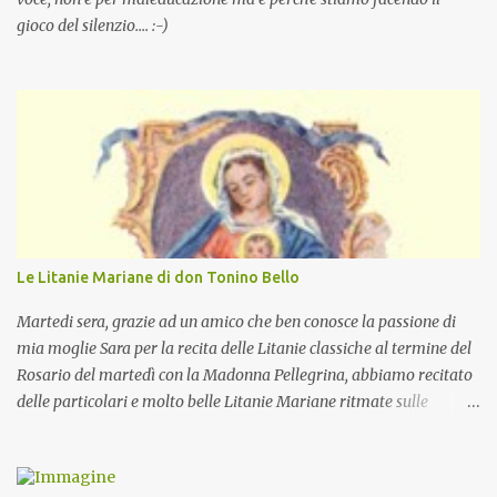
gioco del silenzio.... :-)
Le Litanie Mariane di don Tonino Bello
Martedi sera, grazie ad un amico che ben conosce la passione di
mia moglie Sara per la recita delle Litanie classiche al termine del
Rosario del martedì con la Madonna Pellegrina, abbiamo recitato
delle particolari e molto belle Litanie Mariane ritmate sulle
invocazioni del Vescovo don Tonino Bello. Sicuramente le conoscete
ma ve le riporto per la gioia vostra e per la condivisione nella
preghiera.