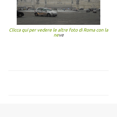
Clicca qui per vedere le altre foto di Roma con la
ne
ve
C
o
m
m
e
n