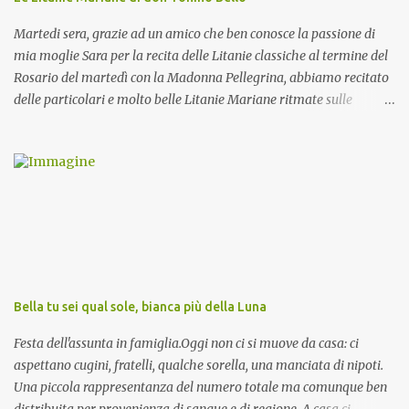
Martedi sera, grazie ad un amico che ben conosce la passione di
mia moglie Sara per la recita delle Litanie classiche al termine del
Rosario del martedì con la Madonna Pellegrina, abbiamo recitato
delle particolari e molto belle Litanie Mariane ritmate sulle
invocazioni del Vescovo don Tonino Bello. Sicuramente le conoscete
ma ve le riporto per la gioia vostra e per la condivisione nella
preghiera.
Bella tu sei qual sole, bianca più della Luna
Festa dell'assunta in famiglia.Oggi non ci si muove da casa: ci
aspettano cugini, fratelli, qualche sorella, una manciata di nipoti.
Una piccola rappresentanza del numero totale ma comunque ben