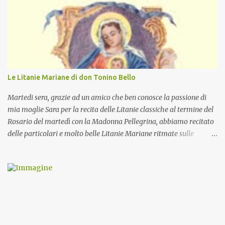
Le Litanie Mariane di don Tonino Bello
Martedi sera, grazie ad un amico che ben conosce la passione di
mia moglie Sara per la recita delle Litanie classiche al termine del
Rosario del martedì con la Madonna Pellegrina, abbiamo recitato
delle particolari e molto belle Litanie Mariane ritmate sulle
invocazioni del Vescovo don Tonino Bello. Sicuramente le conoscete
ma ve le riporto per la gioia vostra e per la condivisione nella
preghiera.