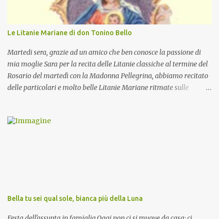
Le Litanie Mariane di don Tonino Bello
Martedi sera, grazie ad un amico che ben conosce la passione di
mia moglie Sara per la recita delle Litanie classiche al termine del
Rosario del martedì con la Madonna Pellegrina, abbiamo recitato
delle particolari e molto belle Litanie Mariane ritmate sulle
invocazioni del Vescovo don Tonino Bello. Sicuramente le conoscete
ma ve le riporto per la gioia vostra e per la condivisione nella
preghiera.
Bella tu sei qual sole, bianca più della Luna
Festa dell'assunta in famiglia.Oggi non ci si muove da casa: ci