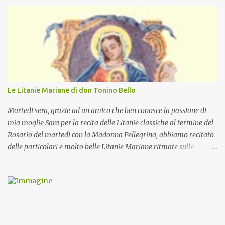
Le Litanie Mariane di don Tonino Bello
Martedi sera, grazie ad un amico che ben conosce la passione di
mia moglie Sara per la recita delle Litanie classiche al termine del
Rosario del martedì con la Madonna Pellegrina, abbiamo recitato
delle particolari e molto belle Litanie Mariane ritmate sulle
invocazioni del Vescovo don Tonino Bello. Sicuramente le conoscete
ma ve le riporto per la gioia vostra e per la condivisione nella
preghiera.