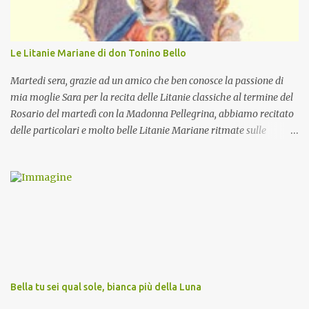
Le Litanie Mariane di don Tonino Bello
Martedi sera, grazie ad un amico che ben conosce la passione di
mia moglie Sara per la recita delle Litanie classiche al termine del
Rosario del martedì con la Madonna Pellegrina, abbiamo recitato
delle particolari e molto belle Litanie Mariane ritmate sulle
invocazioni del Vescovo don Tonino Bello. Sicuramente le conoscete
ma ve le riporto per la gioia vostra e per la condivisione nella
preghiera.
Bella tu sei qual sole, bianca più della Luna