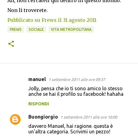
Ah, non cercateli qui dentro in questo mondo.
Non li troverete.
Pubblicato su Frews il 31 agosto 2011
FREWS
SOCIALE
VITA METROPOLITANA
manuel
1 settembre 2011 alle ore 09:37
C
Jolly, pensa che io ti sono amico lo stesso
o
anche se hai il profilo su facebook! hahaha
m
RISPONDI
m
Buongiorgio
e
1 settembre 2011 alle ore 10:00
n
davvero Manuel, hai ragione. questa è
un'altra categoria. Scrivimi un pezzo!
t