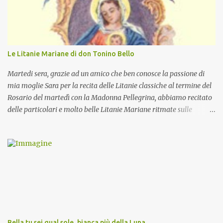
Le Litanie Mariane di don Tonino Bello
Martedi sera, grazie ad un amico che ben conosce la passione di
mia moglie Sara per la recita delle Litanie classiche al termine del
Rosario del martedì con la Madonna Pellegrina, abbiamo recitato
delle particolari e molto belle Litanie Mariane ritmate sulle
invocazioni del Vescovo don Tonino Bello. Sicuramente le conoscete
ma ve le riporto per la gioia vostra e per la condivisione nella
preghiera.
Bella tu sei qual sole, bianca più della Luna