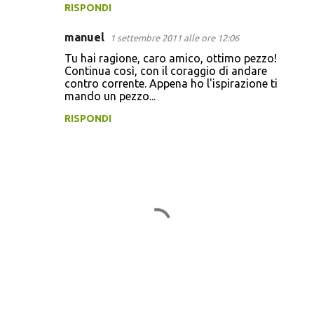
RISPONDI
i
manuel
1 settembre 2011 alle ore 12:06
Tu hai ragione, caro amico, ottimo pezzo!
Continua così, con il coraggio di andare
contro corrente. Appena ho l'ispirazione ti
mando un pezzo...
RISPONDI