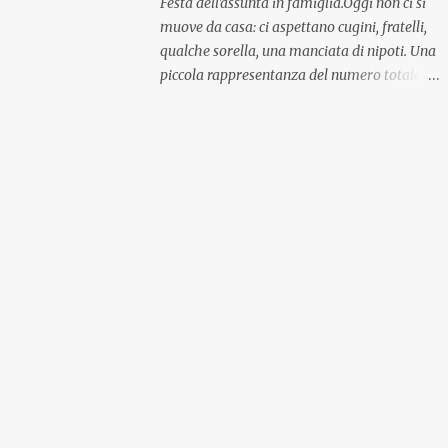
Festa dell'assunta in famiglia.Oggi non ci si
muove da casa: ci aspettano cugini, fratelli,
qualche sorella, una manciata di nipoti. Una
piccola rappresentanza del numero totale
ma comunque ben distribuita per
provenienza di sangue e di regione. A casa ci
aspettano anche le originali olive ascolane.