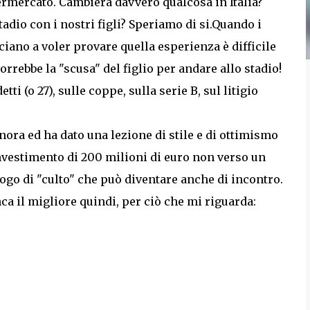
ermercato. Cambierà davvero qualcosa in Italia?
adio con i nostri figli? Speriamo di si.
Quando i
iano a voler provare quella esperienza è difficile
orrebbe la "scusa" del figlio per andare allo stadio!
i (o 27), sulle coppe, sulla serie B, sul litigio
gnora ed ha dato una lezione di stile e di ottimismo
'investimento di 200 milioni di euro non verso un
ogo di "culto" che può diventare anche di incontro.
ca il migliore quindi, per ciò che mi riguarda: