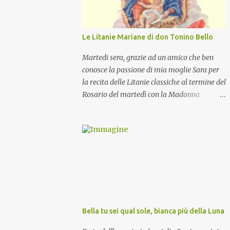
Le Litanie Mariane di don Tonino Bello
Martedi sera, grazie ad un amico che ben
conosce la passione di mia moglie Sara per
la recita delle Litanie classiche al termine del
Rosario del martedì con la Madonna
Pellegrina, abbiamo recitato delle
particolari e molto belle Litanie Mariane
ritmate sulle invocazioni del Vescovo don
Tonino Bello. Sicuramente le conoscete ma
ve le riporto per la gioia vostra e per la
condivisione nella preghiera.
Bella tu sei qual sole, bianca più della Luna