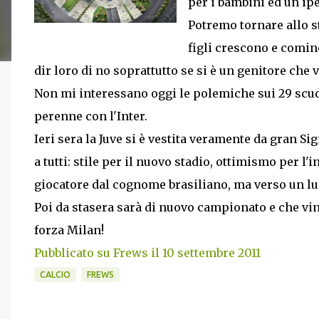
per i bambini ed un ip
Potremo tornare allo st
figli crescono e cominc
dir loro di no soprattutto se si è un genitore che v
Non mi interessano oggi le polemiche sui 29 scudett
perenne con l'Inter.
Ieri sera la Juve si è vestita veramente da gran Si
a tutti: stile per il nuovo stadio, ottimismo per l
giocatore dal cognome brasiliano, ma verso un lu
Poi da stasera sarà di nuovo campionato e che vin
forza Milan!
Pubblicato su Frews il 10 settembre 2011
CALCIO
FREWS