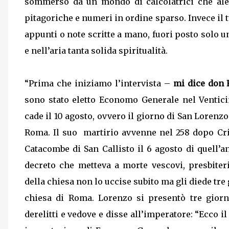
sommerso da un mondo di calcolatrici che alegg
pitagoriche e numeri in ordine sparso. Invece il t
appunti o note scritte a mano, fuori posto solo u
e nell’aria tanta solida spiritualità.
“Prima che iniziamo l’intervista –
mi dice don 
sono stato eletto Economo Generale nel Ventic
cade il 10 agosto, ovvero il giorno di San Lorenz
Roma. Il suo
martirio avvenne nel 258 dopo Cris
Catacombe di San Callisto il 6 agosto di quell’
decreto che metteva a morte vescovi, presbiter
della chiesa non lo uccise subito ma gli diede tr
chiesa di Roma. Lorenzo si presentò tre gior
derelitti e vedove e disse all’imperatore: “Ecco i