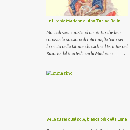
Le Litanie Mariane di don Tonino Bello
Martedi sera, grazie ad un amico che ben
conosce la passione di mia moglie Sara per
la recita delle Litanie classiche al termine del
Rosario del martedì con la Madonna
Pellegrina, abbiamo recitato delle
particolari e molto belle Litanie Mariane
ritmate sulle invocazioni del Vescovo don
Tonino Bello. Sicuramente le conoscete ma
ve le riporto per la gioia vostra e per la
condivisione nella preghiera.
Bella tu sei qual sole, bianca più della Luna