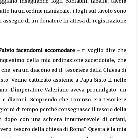
iano inseguendo fogli contabili, tabelle, tavole
utto ha un ordine maniacale, i fogli sul tavolo sono
n assegno di un donatore in attesa di registrazione
Fulvio facendomi accomodare
– ti voglio dire che
inquesimo della mia ordinazione sacerdotale, che
o che
era un diacono ed il
tesoriere della Chiesa di
to. Venne catturato assieme a Papa Sisto II nelle
anno. L’imperatore Valeriano aveva promulgato
un
i e diaconi. Scoprendo che Lorenzo era tesoriere
e giorni di tempo perché consegnasse il tesoro della
ni dopo con una schiera innumerevole di orfani,
l vero
tesoro della chiesa di Roma”. Questa è la mia