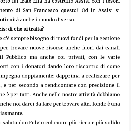
to lui frate Elia ha costruito Assisi con i tesori
imento di San Francesco questo? Od in Assisi si
ontinuità anche in modo diverso.
s: di che si tratta?
se c’è sempre bisogno di nuovi fondi per la gestione
 per trovare nuove risorse anche fuori dai canali
 il Pubblico ma anche coi privati, con le varie
orti con i donatori dando loro riscontro di come
 impegna doppiamente: dapprima a realizzare per
i, e per secondo a rendicontare con precisione il
ne è per tutti. Anche nelle nostre attività dobbiamo
che noi darci da fare per trovare altri fondi: è una
siasmante.
: saluto don Fulvio col cuore più ricco e più solido