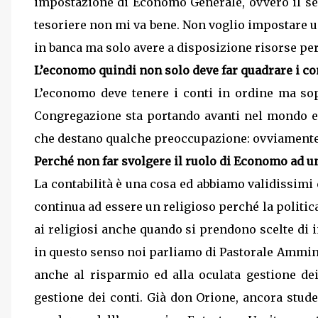
impostazione di Economo Generale, ovvero il ser
tesoriere non mi va bene. Non voglio impostare 
in banca ma solo avere a disposizione risorse per 
L’economo quindi non solo deve far quadrare i co
L’economo deve tenere i conti in ordine ma sopr
Congregazione sta portando avanti nel mondo e p
che destano qualche preoccupazione: ovviamente 
Perché non far svolgere il ruolo di Economo ad un
La contabilità è una cosa ed abbiamo validissimi
continua ad essere un religioso perché la polit
ai religiosi anche quando si prendono scelte di 
in questo senso noi parliamo di Pastorale Ammin
anche al risparmio ed alla oculata gestione dei
gestione dei conti. Già don Orione, ancora studen