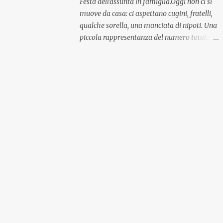
Festa dell'assunta in famiglia.Oggi non ci si
muove da casa: ci aspettano cugini, fratelli,
qualche sorella, una manciata di nipoti. Una
piccola rappresentanza del numero totale
ma comunque ben distribuita per
provenienza di sangue e di regione. A casa ci
aspettano anche le originali olive ascolane.