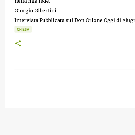
nella mia fede.
Giorgio Gibertini
Intervista Pubblicata sul Don Orione Oggi di giug
CHIESA
C
o
m
m
e
n
t