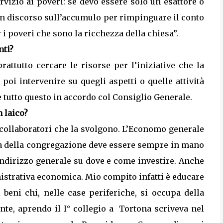
vizio ai poveri: se devo essere solo un esattore o
un discorso sull’accumulo per rimpinguare il conto
i poveri che sono la ricchezza della chiesa”.
nti?
attutto cercare le risorse per l’iniziative che la
oi intervenire su quegli aspetti o quelle attività
tutto questo in accordo col Consiglio Generale.
 laico?
 collaboratori che la svolgono. L’Economo generale
ica della congregazione deve essere sempre in mano
indirizzo generale su dove e come investire. Anche
istrativa economica. Mio compito infatti è educare
 beni chi, nelle case periferiche, si occupa della
te, aprendo il I° collegio a
Tortona scriveva nel