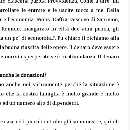
otto ciascuna parola Provvidenza. Come a dire: mi
trollare le entrate e le uscite tocca a me. Della
are l’economia. Mons. Daffra, vescovo di Sanremo,
 Romolo, inaugurato in città due anni prima, gli
ma un po’ di economia…”. Fu chiaro il richiamo alla
la buona riuscita delle opere. Il denaro deve essere
e non sia sperperato se è in abbondanza. Il denaro
 anche le donazioni?
amo anche noi sicuramente perché la situazione è
atto che la nostra famiglia è molto grande e molto
se ed un numero alto di dipendenti.
e case ed i piccoli cottolenghi sono nostre, quindi