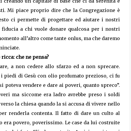
i creando un capitale di base che ci da serenità e
sti. Mi piace proprio dire che la Congregazione è
to ci permette di progettare ed aiutare i nostri
fiducia a chi vuole donare qualcosa per i nostri
omento all’altro come tante onlus, ma che daremo
minciate.
 ricca: che ne pensa?
are, a non cedere allo sfarzo ed a non sprecare.
i piedi di Gesù con olio profumato prezioso, ci fu
i poteva vendere e dare ai poveri, quanto spreco”.
overi ma siccome era ladro avrebbe preso i soldi
 verso la chiesa quando la si accusa di vivere nello
er renderla contenta. Il fatto di dare un culto al
o era povero, poverissimo. Le case da lui costruite