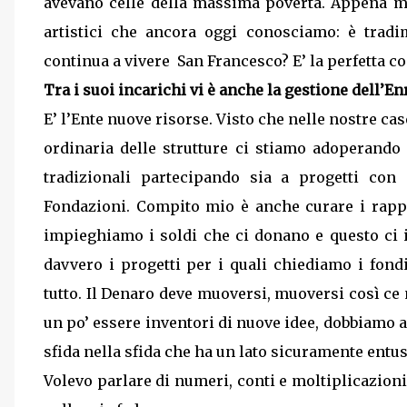
avevano celle della massima povertà. Appena mor
artistici che ancora oggi conosciamo: è trad
continua a vivere
San Francesco? E’ la perfetta c
Tra i suoi incarichi vi è anche la gestione dell’Enri
E’ l’Ente nuove risorse. Visto che nelle nostre ca
ordinaria delle strutture ci stiamo adoperando
tradizionali partecipando sia a progetti con
Fondazioni. Compito mio è anche curare i rapp
impieghiamo i soldi che ci donano e questo ci
davvero i progetti per i quali chiediamo i fond
tutto. Il Denaro deve muoversi, muoversi così ce 
un po’ essere inventori di nuove idee, dobbiamo an
sfida nella sfida che ha un lato sicuramente entu
Volevo parlare di numeri, conti e moltiplicazioni