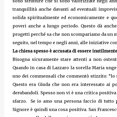
sono strutture che si sono valorizzate negli ann
tranquillità anche davanti ad eventuali imprevi
solida spiritualmente ed economicamente e ques
poveri anche a lungo periodo. Questo dà anche 
progetti perché sa che non scompariamo da un m
seguito, nel tempo e negli anni, alle iniziative co
La chiesa spesso è accusata di essere inutilmente
Bisogna sicuramente stare attenti a non ostent
Quando in casa di Lazzaro la sorella Maria unge 
uno dei commensali che commentò stizzito: “lo s
Questo era Giuda che non era interessato ai p
derubandoli. Spesso non vi è una critica positiva
sfarzo.
Se io amo una persona faccio di tutto p
Signore è quindi una cosa positiva. San Francesc