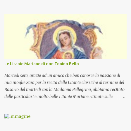
Le Litanie Mariane di don Tonino Bello
Martedi sera, grazie ad un amico che ben conosce la passione di
mia moglie Sara per la recita delle Litanie classiche al termine del
Rosario del martedì con la Madonna Pellegrina, abbiamo recitato
delle particolari e molto belle Litanie Mariane ritmate sulle
invocazioni del Vescovo don Tonino Bello. Sicuramente le conoscete
ma ve le riporto per la gioia vostra e per la condivisione nella
preghiera.